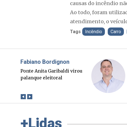
causas do incêndio nã
Ao todo, foram utiliza
atendimento, o veícul
Tags
Incêndio
Carro
Misael Elias
O Boato corre mais rápido
que a verdade. Mas quem
paga a conta?
+Lidas