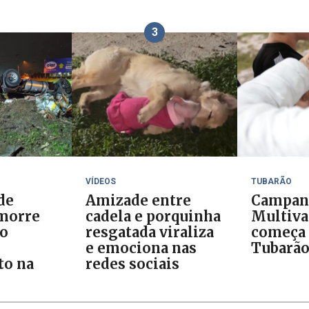
3
VÍDEOS
TUBARÃO
de
Amizade entre
Campan
morre
cadela e porquinha
Multiva
ão
resgatada viraliza
começa
e emociona nas
Tubarã
o na
redes sociais