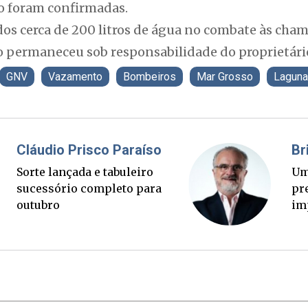
o foram confirmadas.
dos cerca de 200 litros de água no combate às cham
o permaneceu sob responsabilidade do proprietári
GNV
Vazamento
Bombeiros
Mar Grosso
Laguna
Fabiano Bordignon
Cl
Ponte Anita Garibaldi virou
Sor
palanque eleitoral
su
ou