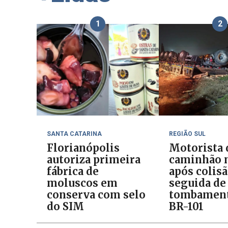
1
2
SANTA CATARINA
REGIÃO SUL
Florianópolis
Motorista 
autoriza primeira
caminhão 
fábrica de
após colis
moluscos em
seguida de
conserva com selo
tombament
do SIM
BR-101