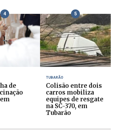
4
5
TUBARÃO
ha de
Colisão entre dois
cinação
carros mobiliza
 em
equipes de resgate
o
na SC-370, em
Tubarão