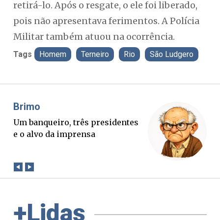
retirá-lo. Após o resgate, o ele foi liberado,
pois não apresentava ferimentos. A Polícia
Militar também atuou na ocorrência.
Tags
Homem
Terneiro
Rio
São Ludgero
Misael Elias
O Boato corre mais rápido que a
verdade. Mas quem paga a
conta?
+Lidas