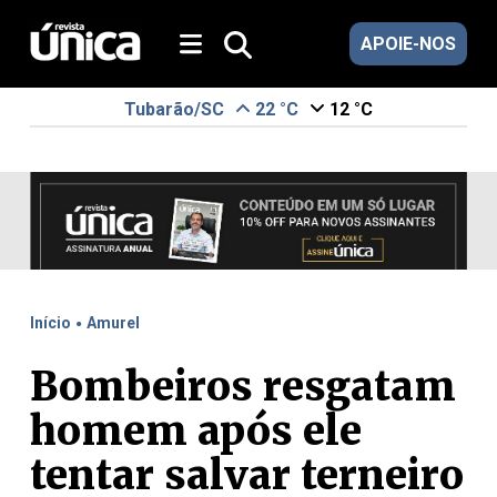
APOIE-NOS
Tubarão/SC
22 °C
12 °C
.
Início
Amurel
Bombeiros resgatam
homem após ele
tentar salvar terneiro