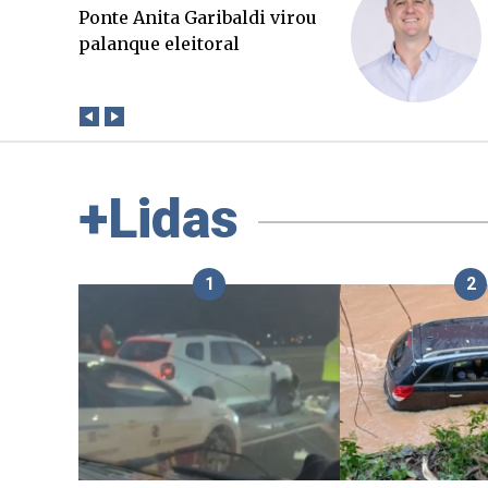
O Boato corre mais rápido
que a verdade. Mas quem
paga a conta?
+Lidas
1
2