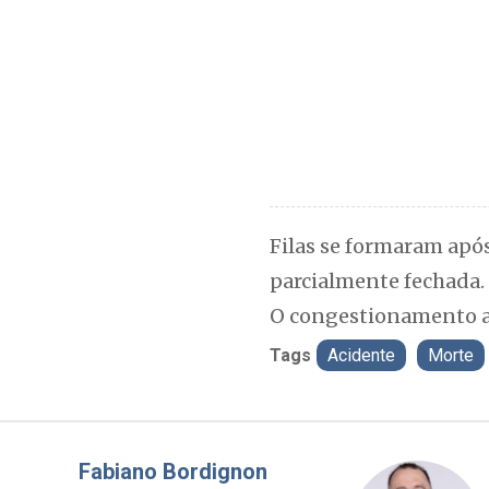
Filas se formaram após
parcialmente fechada.
O congestionamento al
Tags
Acidente
Morte
Misael Elias