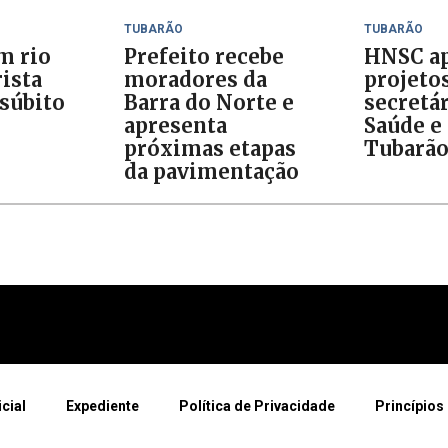
TUBARÃO
TUBARÃO
m rio
Prefeito recebe
HNSC ap
ista
moradores da
projeto
 súbito
Barra do Norte e
secretár
apresenta
Saúde e 
próximas etapas
Tubarã
da pavimentação
icial
Expediente
Política de Privacidade
Princípios 