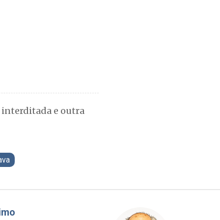
interditada e outra
ava
Cláudio Prisco Paraíso
Bri