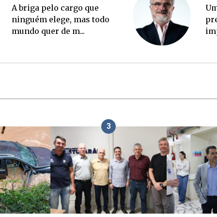
Ponte Anita Garibaldi virou
palanque eleitoral
3