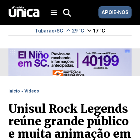
APOIE-NOS
Tubarão/SC
29 °C
17 °C
.
Início
Vídeos
Unisul Rock Legends
reúne grande público
e muita animação em