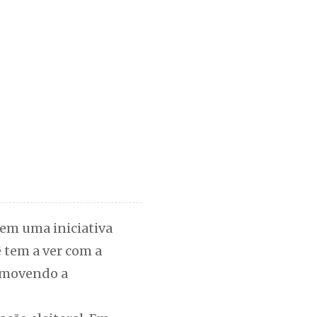
 em uma iniciativa
 tem a ver com a
romovendo a