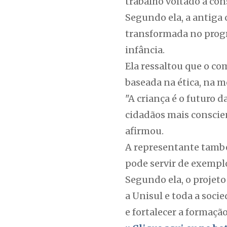
trabalho voltado à con
Segundo ela, a antiga
transformada no progr
infância.
Ela ressaltou que o co
baseada na ética, na mo
"A criança é o futuro
cidadãos mais conscie
afirmou.
A representante també
pode servir de exemplo
Segundo ela, o projeto
a Unisul e toda a soci
e fortalecer a formaçã