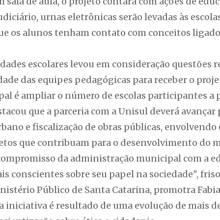
 sala de aula, o projeto contará com ações de educ
udiciário, urnas eletrônicas serão levadas às escol
ue os alunos tenham contato com conceitos ligado
idades escolares levou em consideração questões r
idade das equipes pedagógicas para receber o proje
al é ampliar o número de escolas participantes a 
acou que a parceria com a Unisul deverá avançar p
ano e fiscalização de obras públicas, envolvendo
jetos que contribuam para o desenvolvimento do 
o compromisso da administração municipal com a ed
s conscientes sobre seu papel na sociedade", friso
nistério Público de Santa Catarina, promotra Fabi
 iniciativa é resultado de uma evolução de mais d