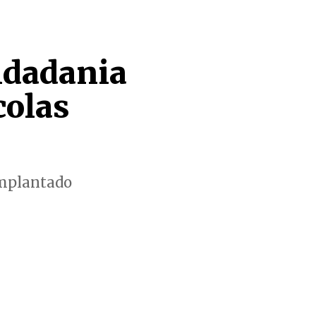
idadania
colas
 implantado