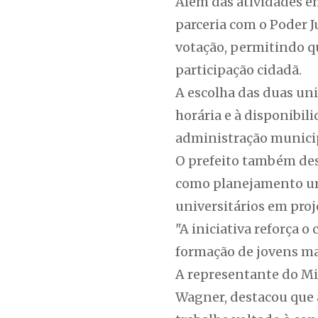
Além das atividades em
parceria com o Poder J
votação, permitindo q
participação cidadã.
A escolha das duas un
horária e à disponibil
administração municip
O prefeito também dest
como planejamento urb
universitários em pro
"A iniciativa reforça 
formação de jovens mai
A representante do Mi
Wagner, destacou que a