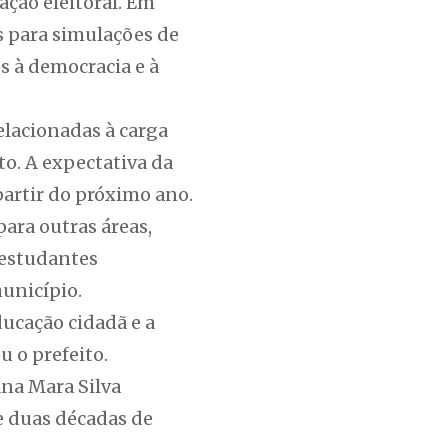
ação eleitoral. Em
as para simulações de
s à democracia e à
elacionadas à carga
to. A expectativa da
partir do próximo ano.
ara outras áreas,
 estudantes
município.
ucação cidadã e a
u o prefeito.
ana Mara Silva
e duas décadas de