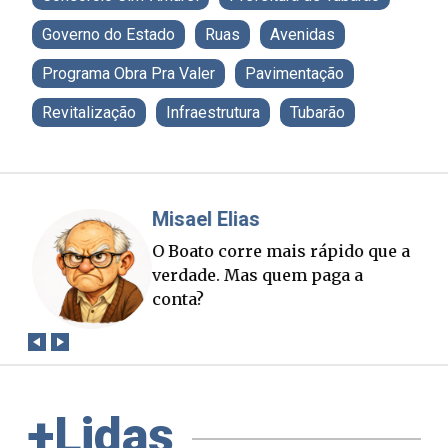
Governo do Estado
Ruas
Avenidas
Programa Obra Pra Valer
Pavimentação
Revitalização
Infraestrutura
Tubarão
Misael Elias
Fa
O Boato corre mais rápido que a
Pon
verdade. Mas quem paga a
pal
conta?
+Lidas