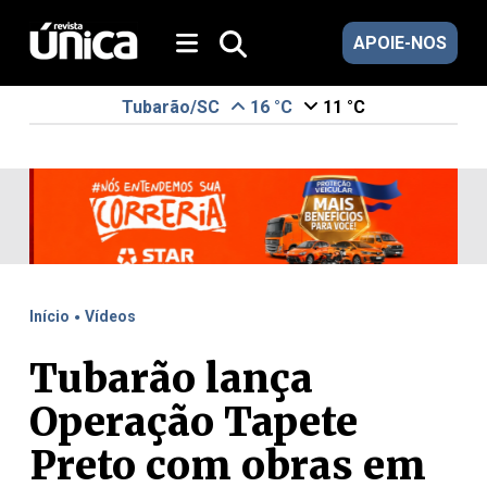
APOIE-NOS
Tubarão/SC
16 °C
11 °C
.
Início
Vídeos
Tubarão lança
Operação Tapete
Preto com obras em