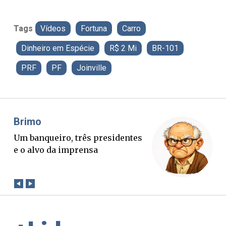
Tags
Vídeos
Fortuna
Carro
Dinheiro em Espécie
R$ 2 Mi
BR-101
PRF
PF
Joinville
Misael Elias
O Boato corre mais rápido que a
verdade. Mas quem paga a
conta?