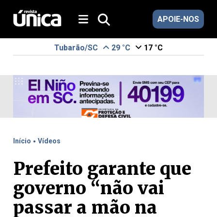
APOIE-NOS
Tubarão/SC
29 °C
17 °C
.
Início
Vídeos
Prefeito garante que
governo “não vai
passar a mão na