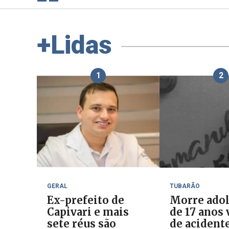
+Lidas
1
2
GERAL
TUBARÃO
Ex-prefeito de
Morre ado
Capivari e mais
de 17 anos 
sete réus são
de acident