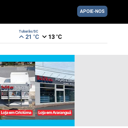
APOIE-NOS
Tubarão/SC
21 °C
13 °C