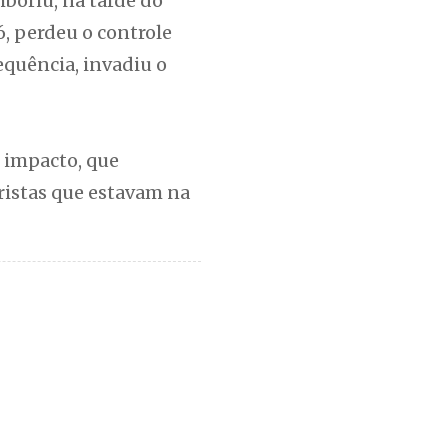
boriú, na tarde do
, perdeu o controle
equência, invadiu o
 impacto, que
ristas que estavam na