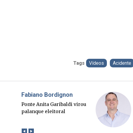
Tags
Vídeos
Acidente
Misael Elias
O Boato corre mais rápido
que a verdade. Mas quem
paga a conta?