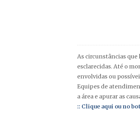
As circunstâncias que 
esclarecidas. Até o m
envolvidas ou possívei
Equipes de atendimento
a área e apurar as caus
:: Clique aqui ou no b