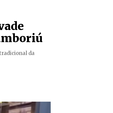
nvade
Camboriú
tradicional da