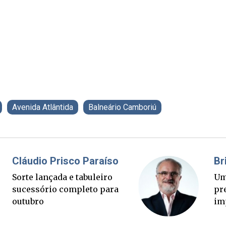
Avenida Atlântida
Balneário Camboriú
Fabiano Bordignon
Cl
Ponte Anita Garibaldi virou
Sor
palanque eleitoral
su
ou