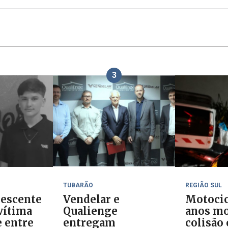
3
TUBARÃO
REGIÃO SUL
lescente
Vendelar e
Motocic
vítima
Qualienge
anos mo
e entre
entregam
colisão