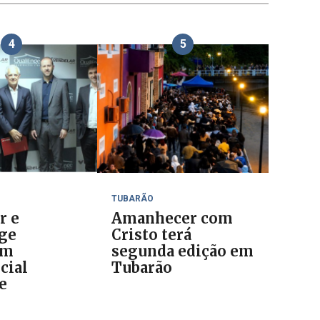
4
5
TUBARÃO
r e
Amanhecer com
ge
Cristo terá
am
segunda edição em
cial
Tubarão
e