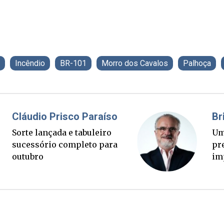
Incêndio
BR-101
Morro dos Cavalos
Palhoça
Fabiano Bordignon
Cl
Ponte Anita Garibaldi virou
Sor
palanque eleitoral
su
ou