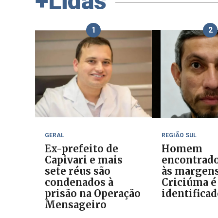
+Lidas
1
2
GERAL
REGIÃO SUL
Ex-prefeito de
Homem
Capivari e mais
encontrad
sete réus são
às margens
condenados à
Criciúma é
prisão na Operação
identifica
Mensageiro