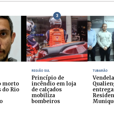
3
REGIÃO SUL
TUBARÃO
Princípio de
Vendela
o morto
incêndio em loja
Qualien
 do Rio
de calçados
entreg
mobiliza
Residen
do
bombeiros
Muniqu