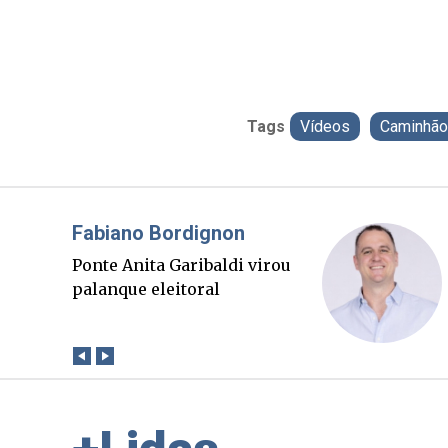
Tags
Vídeos
Caminhão
Misael Elias
O Boato corre mais rápido
que a verdade. Mas quem
paga a conta?