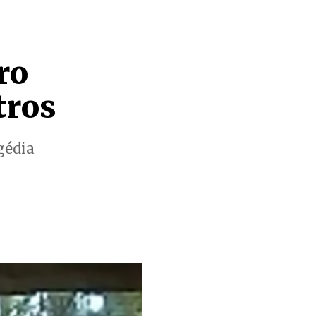
ro
tros
gédia