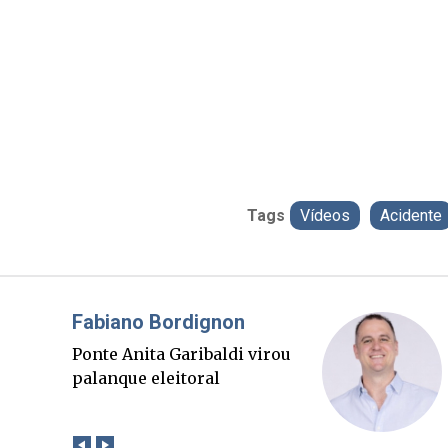
Tags
Vídeos
Acidente
Misael Elias
O Boato corre mais rápido
que a verdade. Mas quem
paga a conta?