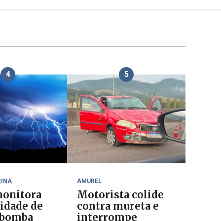
4
5
RINA
AMUREL
onitora
Motorista colide
lidade de
contra mureta e
 bomba
interrompe