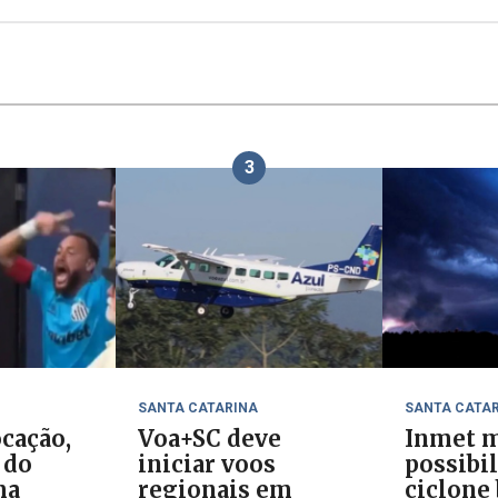
3
SANTA CATARINA
SANTA CATA
cação,
Voa+SC deve
Inmet m
 do
iniciar voos
possibi
ma
regionais em
ciclone