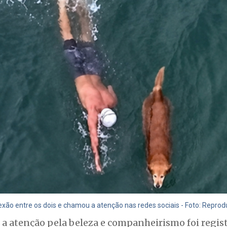
nexão entre os dois e chamou a atenção nas redes sociais - Foto: Repr
 atenção pela beleza e companheirismo foi regis