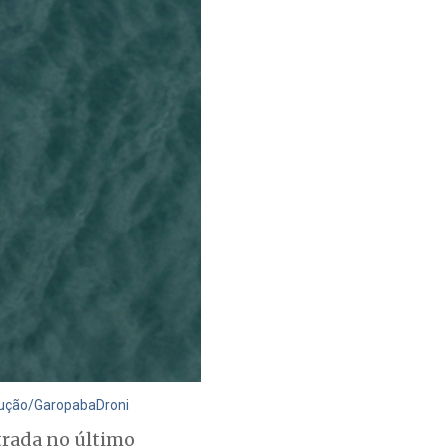
odução/GaropabaDroni
trada no último