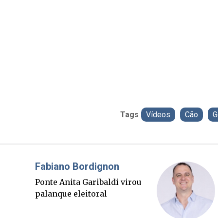
Tags
Vídeos
Cão
G
Misael Elias
O Boato corre mais rápido
que a verdade. Mas quem
paga a conta?