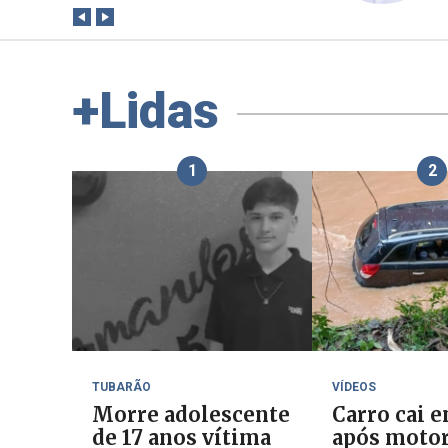
+Lidas
1
2
TUBARÃO
VÍDEOS
Morre adolescente
Carro cai e
de 17 anos vítima
após motor