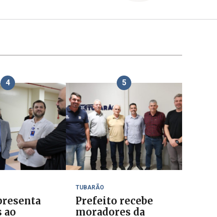
4
5
TUBARÃO
resenta
Prefeito recebe
s ao
moradores da