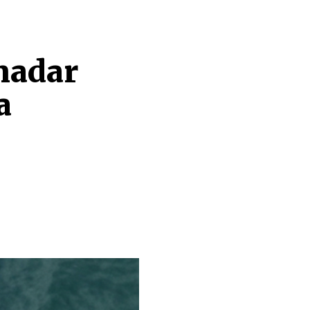
nadar
a