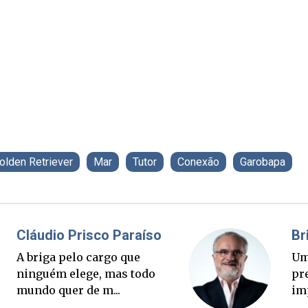
olden Retriever
Mar
Tutor
Conexão
Garobapa
Fabiano Bordignon
Cl
Ponte Anita Garibaldi virou
A 
palanque eleitoral
ni
mu