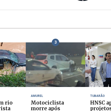
3
AMUREL
TUBARÃO
m rio
Motociclista
HNSC ap
ista
morre após
projeto