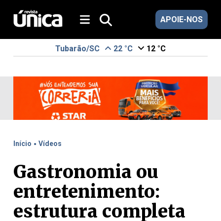
APOIE-NOS
Tubarão/SC
22 °C
12 °C
.
Início
Vídeos
Gastronomia ou
entretenimento:
estrutura completa