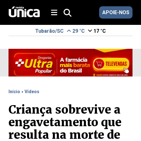
APOIE-NOS
Tubarão/SC
29 °C
17 °C
.
Início
Vídeos
Criança sobrevive a
engavetamento que
resulta na morte de