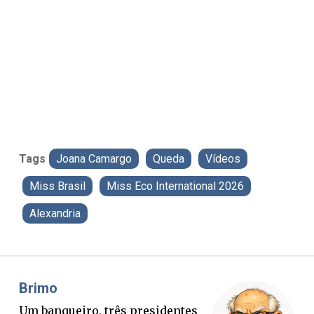
Tags
Joana Camargo
Queda
Vídeos
Miss Brasil
Miss Eco International 2026
Alexandria
Misael Elias
O Boato corre mais rápido que a