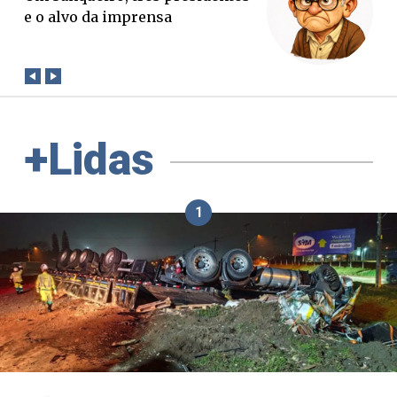
verdade. Mas quem paga a
conta?
+Lidas
1