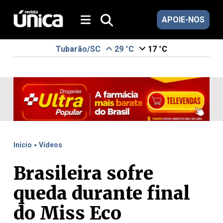
APOIE-NOS
Tubarão/SC
29 °C
17 °C
.
Início
Vídeos
Brasileira sofre
queda durante final
do Miss Eco