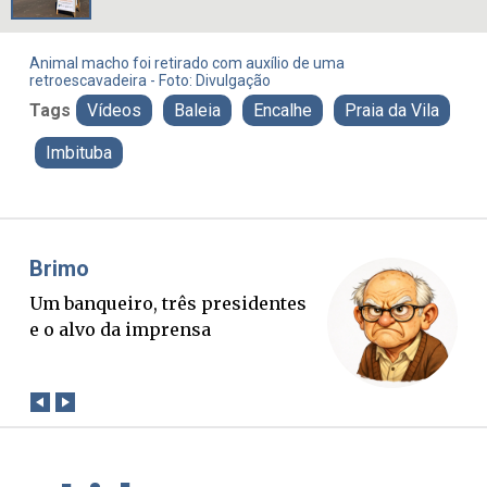
Animal macho foi retirado com auxílio de uma
retroescavadeira - Foto: Divulgação
Tags
Vídeos
Baleia
Encalhe
Praia da Vila
Imbituba
Misael Elias
Fa
O Boato corre mais rápido que a
Pon
verdade. Mas quem paga a
pal
conta?