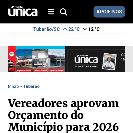
APOIE-NOS
Tubarão/SC
22 °C
12 °C
.
Início
Tubarão
Vereadores aprovam
Orçamento do
Município para 2026