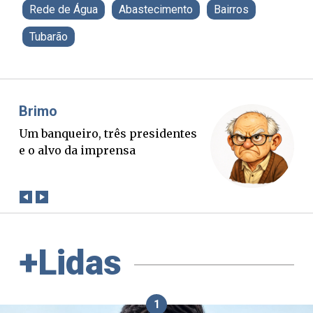
Rede de Água
Abastecimento
Bairros
Tubarão
Misael Elias
O Boato corre mais rápido que a
verdade. Mas quem paga a
conta?
+Lidas
1