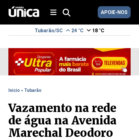
APOIE-NOS
Tubarão/SC
24 °C
18 °C
.
Início
Tubarão
Vazamento na rede
de água na Avenida
Marechal Deodoro