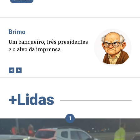
Misael Elias
O Boato corre mais rápido que a
verdade. Mas quem paga a
conta?
+Lidas
1