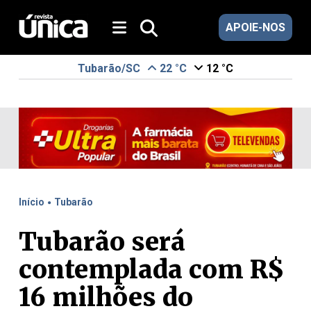
APOIE-NOS
Tubarão/SC
22 °C
12 °C
.
Início
Tubarão
Tubarão será
contemplada com R$
16 milhões do