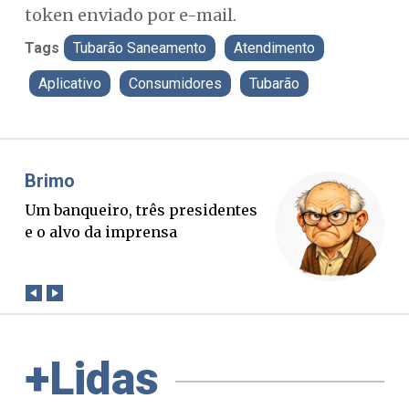
token enviado por e-mail.
Tags
Tubarão Saneamento
Atendimento
Aplicativo
Consumidores
Tubarão
Misael Elias
Fa
O Boato corre mais rápido que a
Pon
verdade. Mas quem paga a
pal
conta?
+Lidas