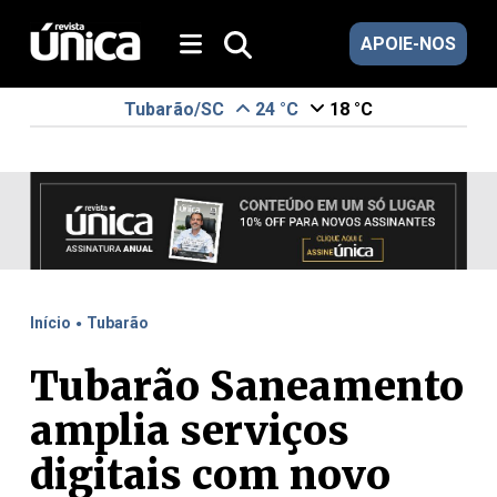
APOIE-NOS
Tubarão/SC
24 °C
18 °C
.
Início
Tubarão
Tubarão Saneamento
amplia serviços
digitais com novo