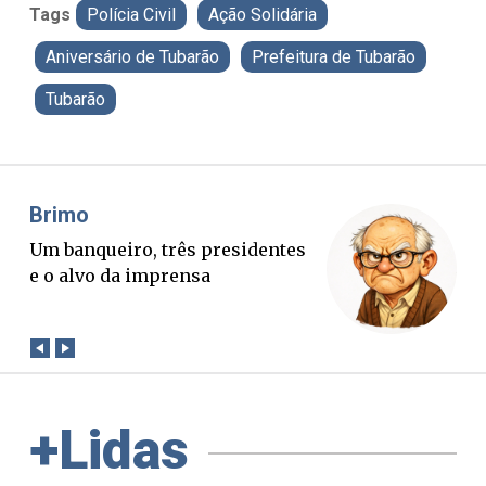
Tags
Polícia Civil
Ação Solidária
Aniversário de Tubarão
Prefeitura de Tubarão
Tubarão
Misael Elias
O Boato corre mais rápido que a
verdade. Mas quem paga a
conta?
+Lidas