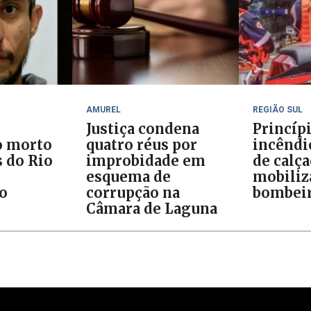
AMUREL
REGIÃO SUL
Justiça condena
Princíp
o morto
quatro réus por
incêndi
 do Rio
improbidade em
de calç
esquema de
mobiliz
do
corrupção na
bombei
Câmara de Laguna