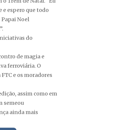
m o Trem de Natal. “Eu
e e espero que todo
o Papai Noel
”.
niciativas do
contro de magia e
va ferroviária. O
a FTC e os moradores
 edição, assim como em
ém semeou
ança ainda mais