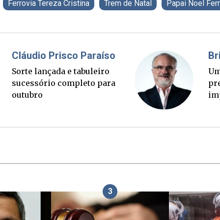
Ferrovia Tereza Cristina
Trem de Natal
Papai Noel Ferr
Fabiano Bordignon
Cl
Ponte Anita Garibaldi virou
Sor
palanque eleitoral
su
ou
3