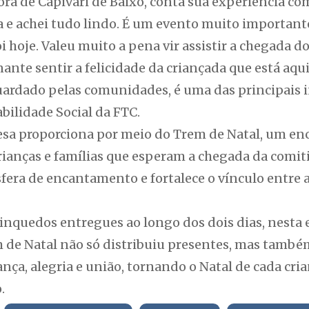
ora de Capivari de Baixo, conta sua experiência co
 e achei tudo lindo. É um evento muito important
i hoje. Valeu muito a pena vir assistir a chegada d
ante sentir a felicidade da criançada que está aqui
uardado pelas comunidades, é uma das principais i
ilidade Social da FTC.
esa proporciona por meio do Trem de Natal, um en
crianças e famílias que esperam a chegada da comiti
fera de encantamento e fortalece o vínculo entre 
rinquedos entregues ao longo dos dois dias, nesta
em de Natal não só distribuiu presentes, mas tamb
ça, alegria e união, tornando o Natal de cada cri
.