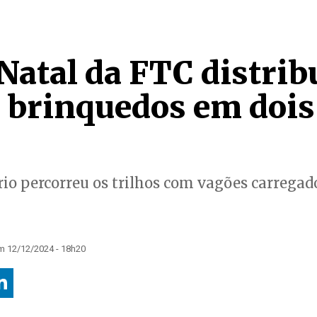
atal da FTC distribu
l brinquedos em dois
rio percorreu os trilhos com vagões carregad
m 12/12/2024 - 18h20