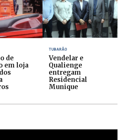
TUBARÃO
io de
Vendelar e
o em loja
Qualienge
ados
entregam
a
Residencial
ros
Munique