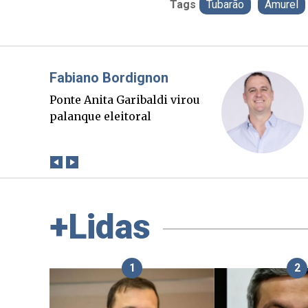
Tags
Tubarão
Amurel
Misael Elias
O Boato corre mais rápido
que a verdade. Mas quem
paga a conta?
+Lidas
1
2