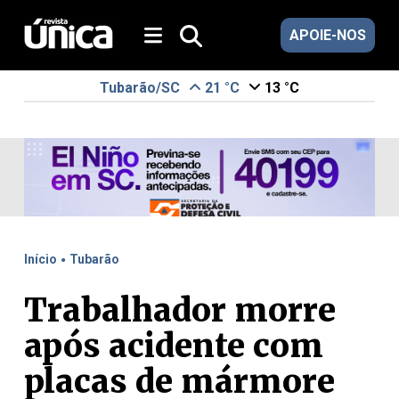
APOIE-NOS
Tubarão/SC
21 °C
13 °C
.
Início
Tubarão
Trabalhador morre
após acidente com
placas de mármore