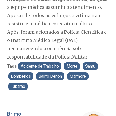
a equipe médica assumiu o atendimento.
Apesar de todos os esforços a vítima não
resistiu e o médico constatou o óbito.
Após, foram acionados a Polícia Científica e
o Instituto Médico Legal (IML),
permanecendo a ocorrência sob
responsabilidade da Polícia Militar.
Tags
Acidente de Trabalho
Morte
Samu
Bombeiros
Bairro Dehon
Mármore
Tubarão
Misael Elias
F