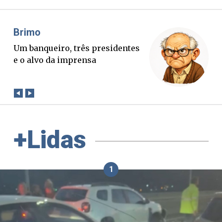
Misael Elias
O Boato corre mais rápido que a
verdade. Mas quem paga a
conta?
+Lidas
1