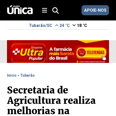
APOIE-NOS
Tubarão/SC
24 °C
18 °C
.
Início
Tubarão
Secretaria de
Agricultura realiza
melhorias na