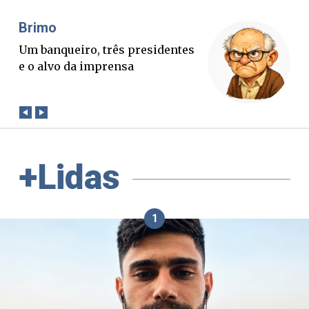
Misael Elias
O Boato corre mais rápido que a
verdade. Mas quem paga a
conta?
+Lidas
1