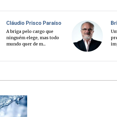
Fabiano Bordignon
Ponte Anita Garibaldi virou
palanque eleitoral