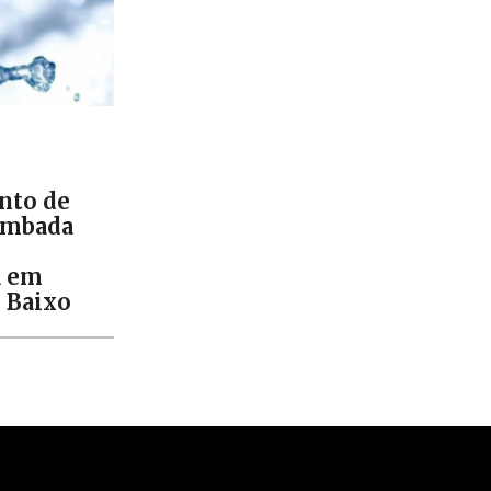
to de
ombada
a em
e Baixo