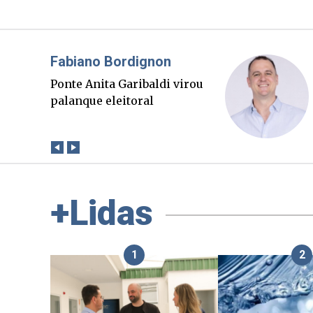
Misael Elias
O Boato corre mais rápido
que a verdade. Mas quem
paga a conta?
+Lidas
1
2