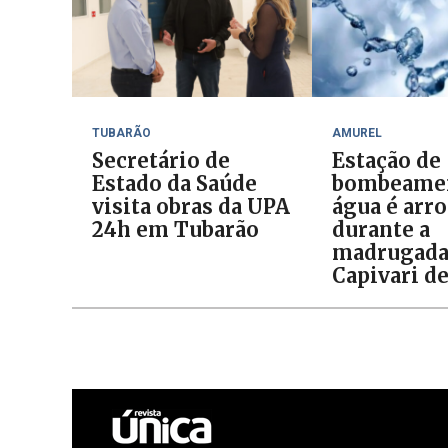
TUBARÃO
AMUREL
Secretário de
Estação de
Estado da Saúde
bombeamen
visita obras da UPA
água é arr
24h em Tubarão
durante a
madrugad
Capivari d