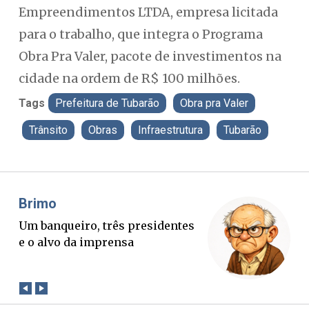
Empreendimentos LTDA, empresa licitada
para o trabalho, que integra o Programa
Obra Pra Valer, pacote de investimentos na
cidade na ordem de R$ 100 milhões.
Tags
Prefeitura de Tubarão
Obra pra Valer
Trânsito
Obras
Infraestrutura
Tubarão
Misael Elias
Fa
O Boato corre mais rápido que a
Po
verdade. Mas quem paga a
pa
conta?