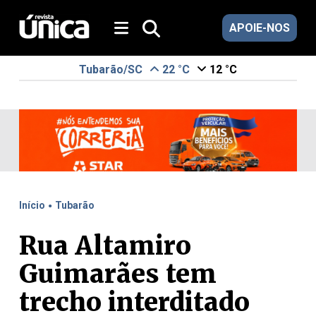
APOIE-NOS
Tubarão/SC
22 °C
12 °C
.
Início
Tubarão
Rua Altamiro
Guimarães tem
trecho interditado