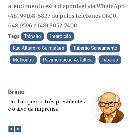
atendimento está disponível via WhatsApp
(48) 99168-5827 ou pelos telefones 0800
648 9596 e (48) 3052-7400.
Tags
Trânsito
Interdição
Rua Altarmiro Guimarães
Tubarão Saneamento
Melhorias
Pavimentação Asfáltica
Tubarão
Misael Elias
Fa
O Boato corre mais rápido que a
Pon
verdade. Mas quem paga a
pal
conta?