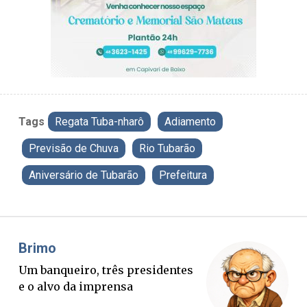
Tags
Regata Tuba-nharô
Adiamento
Previsão de Chuva
Rio Tubarão
Aniversário de Tubarão
Prefeitura
Misael Elias
O Boato corre mais rápido que a
verdade. Mas quem paga a
conta?