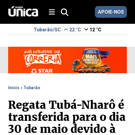
APOIE-NOS
Tubarão/SC
22 °C
12 °C
.
Início
Tubarão
Regata Tubá-Nharô é
transferida para o dia
30 de maio devido à