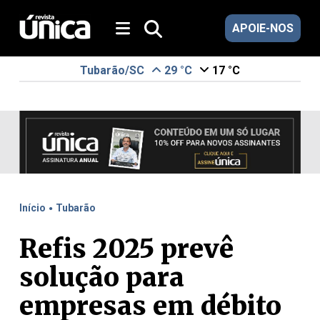
APOIE-NOS
Tubarão/SC
29 °C
17 °C
.
Início
Tubarão
Refis 2025 prevê
solução para
empresas em débito