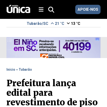
APOIE-NOS
Tubarão/SC
21 °C
13 °C
.
Início
Tubarão
Prefeitura lança
edital para
revestimento de piso