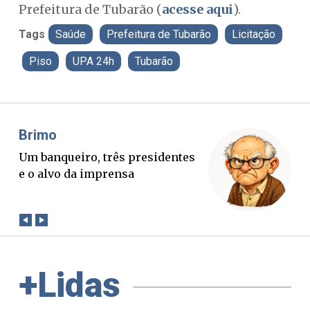
Prefeitura de Tubarão (
acesse aqui
).
Tags
Saúde
Prefeitura de Tubarão
Licitação
Piso
UPA 24h
Tubarão
Misael Elias
O Boato corre mais rápido que a
verdade. Mas quem paga a
conta?
+Lidas