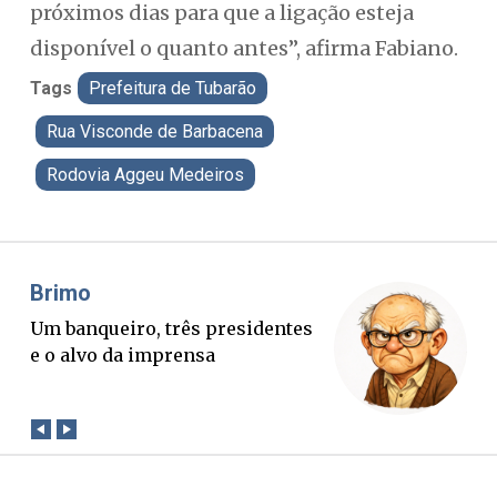
próximos dias para que a ligação esteja
disponível o quanto antes”, afirma Fabiano.
Tags
Prefeitura de Tubarão
Rua Visconde de Barbacena
Rodovia Aggeu Medeiros
Misael Elias
O Boato corre mais rápido que a
verdade. Mas quem paga a
conta?