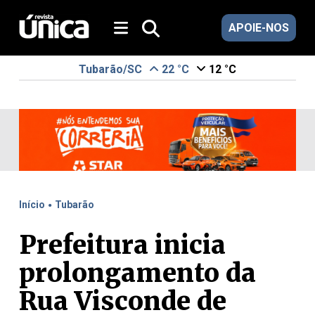
APOIE-NOS
Tubarão/SC
22 °C
12 °C
.
Início
Tubarão
Prefeitura inicia
prolongamento da
Rua Visconde de