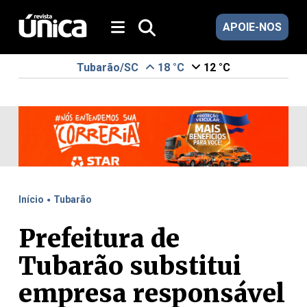
APOIE-NOS
Tubarão/SC
18 °C
12 °C
.
Início
Tubarão
Prefeitura de
Tubarão substitui
empresa responsável