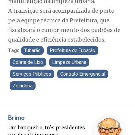
manutenção da limpeza urbana.
A transição será acompanhada de perto
pela equipe técnica da Prefeitura, que
fiscalizará o cumprimento dos padrões de
qualidade e eficiência estabelecidos.
Tags
Tubarão
Prefeitura de Tubarão
Coleta de Lixo
Limpeza Urbana
Serviços Públicos
Contrato Emergencial
Zeladoria
Misael Elias
O Boato corre mais rápido que a
verdade. Mas quem paga a