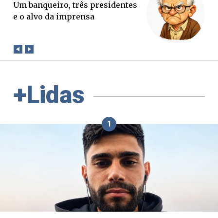
O Boato corre mais rápido que a
verdade. Mas quem paga a
conta?
+Lidas
1