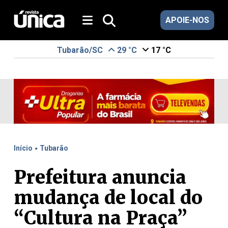
APOIE-NOS
Tubarão/SC
29 °C
17 °C
.
Início
Tubarão
Prefeitura anuncia
mudança de local do
“Cultura na Praça”