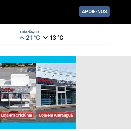
APOIE-NOS
Tubarão/SC
21 °C
13 °C