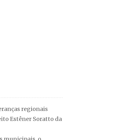
eranças regionais
ito Estêner Soratto da
s municipais, o