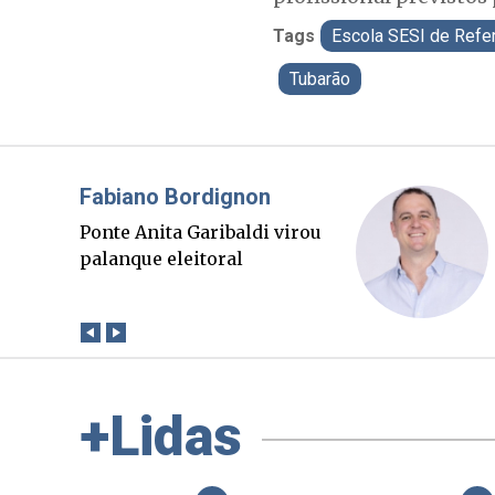
Tags
Escola SESI de Refe
Tubarão
Misael Elias
O Boato corre mais rápido
que a verdade. Mas quem
paga a conta?
+Lidas