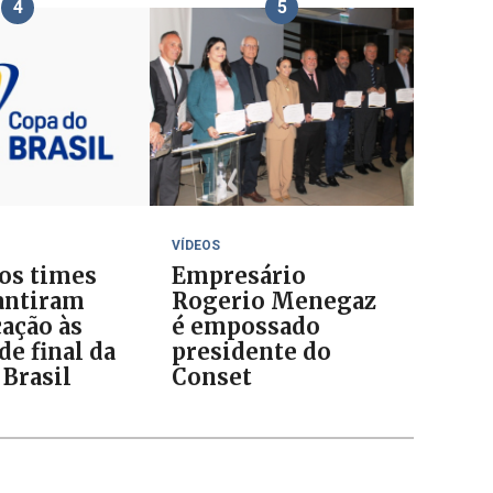
4
5
VÍDEOS
 os times
Empresário
antiram
Rogerio Menegaz
cação às
é empossado
de final da
presidente do
 Brasil
Conset