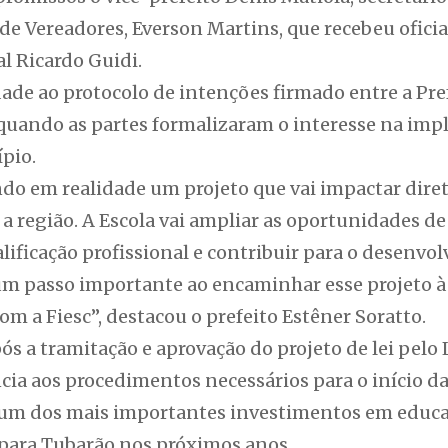
de Vereadores, Everson Martins, que recebeu ofici
al Ricardo Guidi.
ade ao protocolo de intenções firmado entre a Pre
 quando as partes formalizaram o interesse na im
pio.
o em realidade um projeto que vai impactar dire
 a região. A Escola vai ampliar as oportunidades d
ualificação profissional e contribuir para o desen
m passo importante ao encaminhar esse projeto à
om a Fiesc”, destacou o prefeito Estêner Soratto.
ós a tramitação e aprovação do projeto de lei pelo L
cia aos procedimentos necessários para o início d
 um dos mais importantes investimentos em educa
 para Tubarão nos próximos anos.