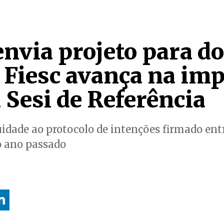
envia projeto para d
e Fiesc avança na im
 Sesi de Referência
uidade ao protocolo de intenções firmado entr
o ano passado