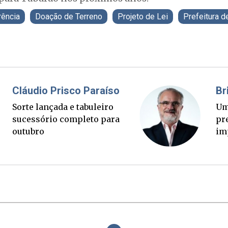
rência
Doação de Terreno
Projeto de Lei
Prefeitura d
Fabiano Bordignon
Cl
Ponte Anita Garibaldi virou
Sor
palanque eleitoral
su
ou