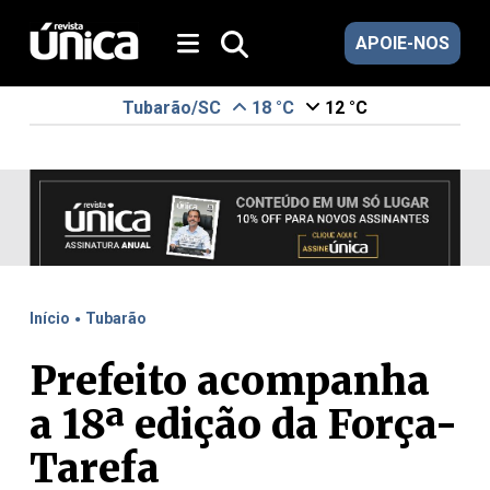
APOIE-NOS
Tubarão/SC
18 °C
12 °C
.
Início
Tubarão
Prefeito acompanha
a 18ª edição da Força-
Tarefa