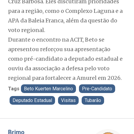
Cruz Barbosa. Eles discutiram prioridades
para a região, como o Complexo Laguna e a
APA da Baleia Franca, além da questão do
voto regional.
Durante o encontro na ACIT, Beto se
apresentou reforçou sua apresentação
como pré-candidato a deputado estadual e
ouviu da associação a defesa pelo voto
regional para fortalecer a Amurel em 2026.
Tags
Beto Kuerten Marcelino
Pre-Candidato
Deputado Estadual
Visitas
Tubarão
Misael Elias
F