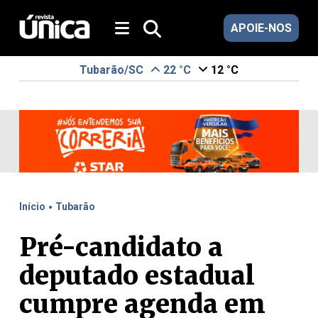
APOIE-NOS
Tubarão/SC
22 °C
12 °C
.
Início
Tubarão
Pré-candidato a
deputado estadual
cumpre agenda em