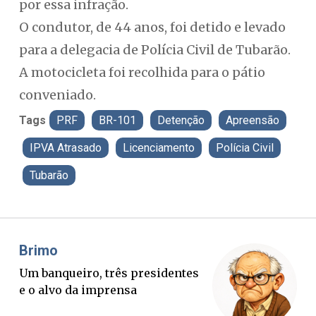
por essa infração.
O condutor, de 44 anos, foi detido e levado
para a delegacia de Polícia Civil de Tubarão.
A motocicleta foi recolhida para o pátio
conveniado.
Tags
PRF
BR-101
Detenção
Apreensão
IPVA Atrasado
Licenciamento
Polícia Civil
Tubarão
Misael Elias
O Boato corre mais rápido que a
verdade. Mas quem paga a
conta?