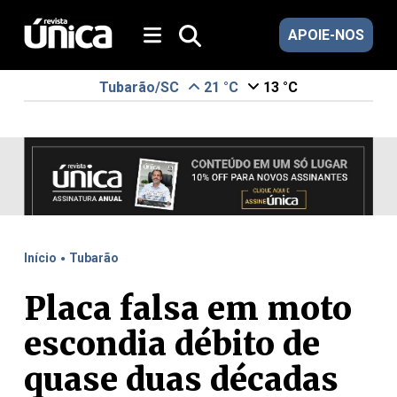
APOIE-NOS
Tubarão/SC
21 °C
13 °C
.
Início
Tubarão
Placa falsa em moto
escondia débito de
quase duas décadas