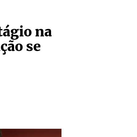
tágio na
ção se