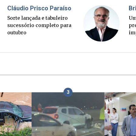
Fabiano Bordignon
Ponte Anita Garibaldi virou
palanque eleitoral
3