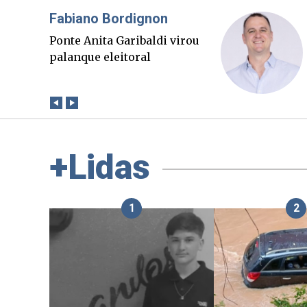
Misael Elias
O Boato corre mais rápido
que a verdade. Mas quem
paga a conta?
+Lidas
1
2