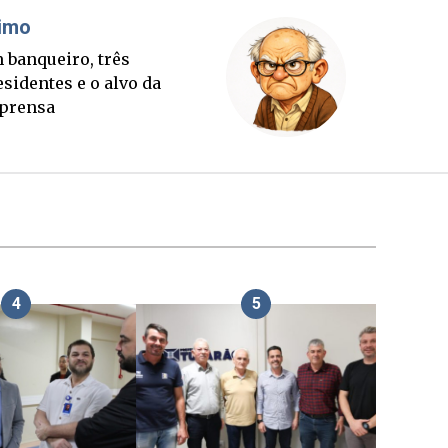
Cláudio Prisco Paraíso
Sorte lançada e tabuleiro
sucessório completo para
outubro
4
5