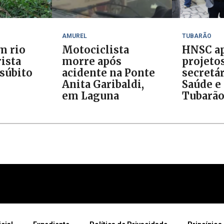
AMUREL
TUBARÃO
m rio
Motociclista
HNSC ap
ista
morre após
projeto
 súbito
acidente na Ponte
secretár
Anita Garibaldi,
Saúde e 
em Laguna
Tubarã