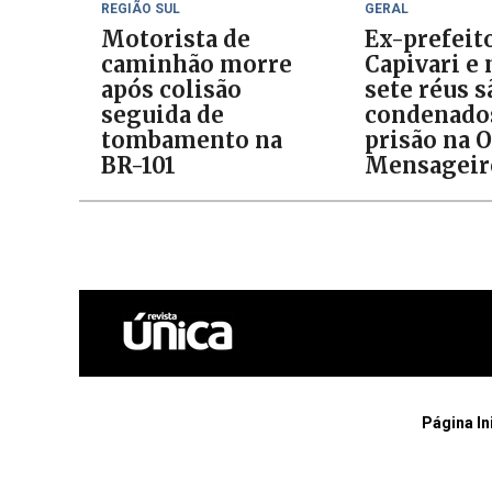
REGIÃO SUL
GERAL
Motorista de
Ex-prefeit
caminhão morre
Capivari e
após colisão
sete réus s
seguida de
condenado
tombamento na
prisão na 
BR-101
Mensageir
Página In