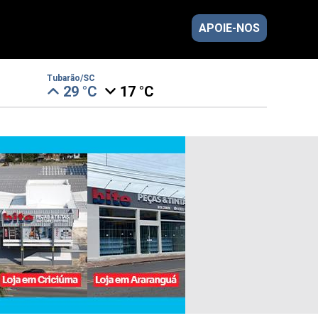
APOIE-NOS
Tubarão/SC
29 °C
17 °C