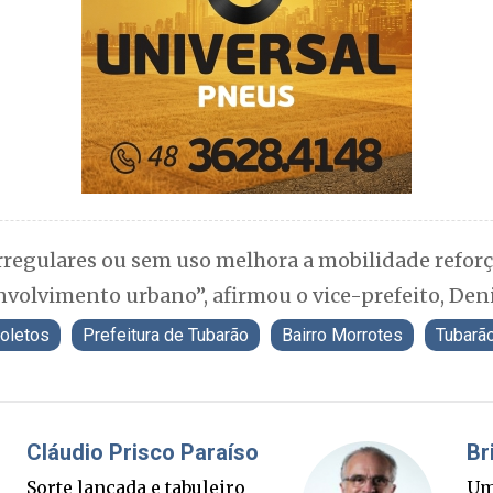
 irregulares ou sem uso melhora a mobilidade refo
volvimento urbano”, afirmou o vice-prefeito, Deni
soletos
Prefeitura de Tubarão
Bairro Morrotes
Tubarã
Fabiano Bordignon
Ponte Anita Garibaldi virou