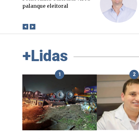
que a verdade. Mas quem
paga a conta?
+Lidas
1
2