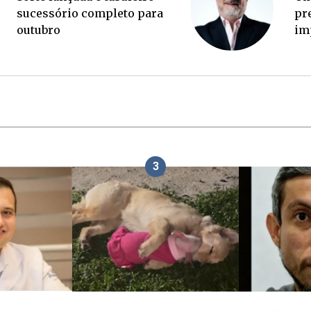
palanque eleitoral
3