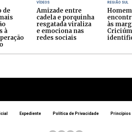
VÍDEOS
REGIÃO SUL
o de
Amizade entre
Homem
 mais
cadela e porquinha
encontr
ão
resgatada viraliza
às marg
s à
e emociona nas
Criciúm
Operação
redes sociais
identif
o
icial
Expediente
Política de Privacidade
Princípios 