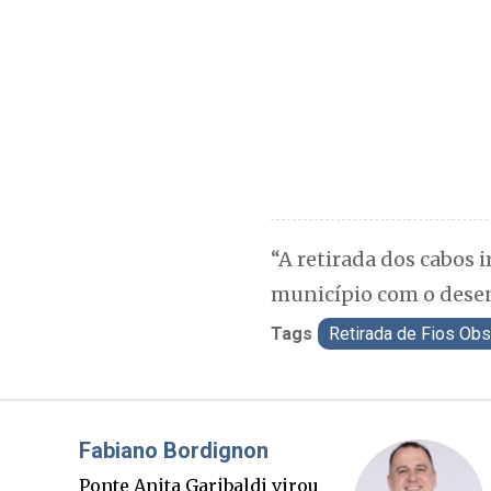
“A retirada dos cabos
município com o desen
Tags
Retirada de Fios Ob
Misael Elias
O Boato corre mais rápido