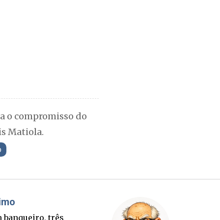
rça o compromisso do
s Matiola.
o
Cláudio Prisco Paraíso
Sorte lançada e tabuleiro