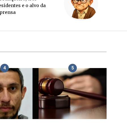
sucessório completo para
outubro
4
5