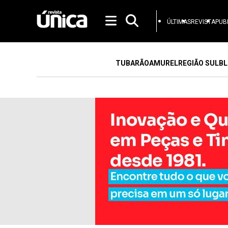
ÚLTIMAS
REVISTA
PUB
TUBARÃO
AMUREL
REGIÃO SUL
BL