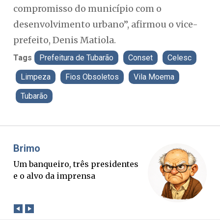
compromisso do município com o
desenvolvimento urbano”, afirmou o vice-
prefeito, Denis Matiola.
Tags
Prefeitura de Tubarão
Conset
Celesc
Limpeza
Fios Obsoletos
Vila Moema
Tubarão
Misael Elias
O Boato corre mais rápido que a
verdade. Mas quem paga a
conta?