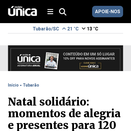
APOIE-NOS
Tubarão/SC
21 °C
13 °C
.
Início
Tubarão
Natal solidário:
momentos de alegria
e presentes para 120