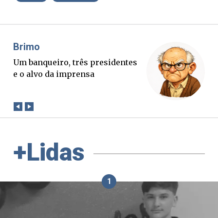
Misael Elias
O Boato corre mais rápido que a
verdade. Mas quem paga a
conta?
+Lidas
1