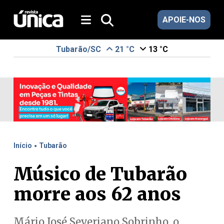
APOIE-NOS
Tubarão/SC
21 °C
13 °C
.
Início
Tubarão
Músico de Tubarão
morre aos 62 anos
Mário José Severiano Sobrinho, o