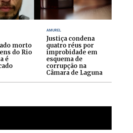
AMUREL
Justiça condena
ado morto
quatro réus por
ens do Rio
improbidade em
a é
esquema de
icado
corrupção na
Câmara de Laguna