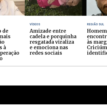
VÍDEOS
REGIÃO SUL
o de
Amizade entre
Homem
 mais
cadela e porquinha
encontr
ão
resgatada viraliza
às marg
s à
e emociona nas
Criciúm
Operação
redes sociais
identif
o