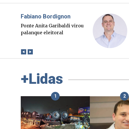
Misael Elias
O Boato corre mais rápido
que a verdade. Mas quem
paga a conta?
+Lidas
1
2