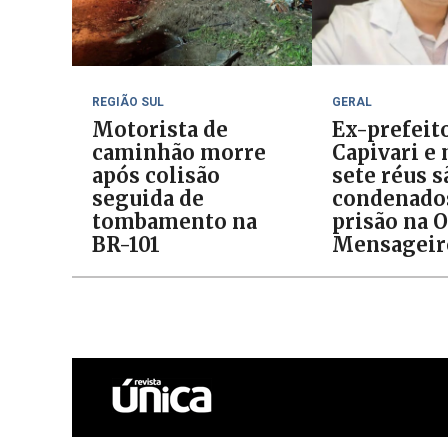
REGIÃO SUL
GERAL
Motorista de
Ex-prefeit
caminhão morre
Capivari e
após colisão
sete réus s
seguida de
condenado
tombamento na
prisão na 
BR-101
Mensageir