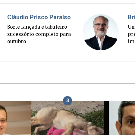
Fabiano Bordignon
Ponte Anita Garibaldi virou
palanque eleitoral
3