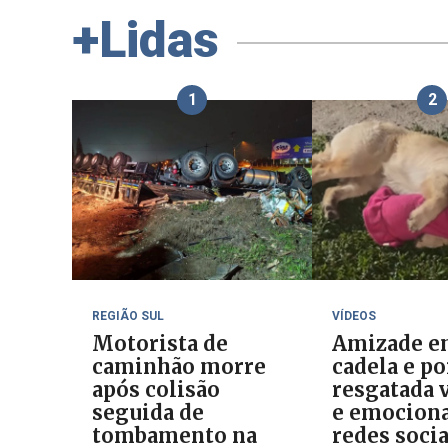
+Lidas
1
2
REGIÃO SUL
VÍDEOS
Motorista de
Amizade e
caminhão morre
cadela e p
após colisão
resgatada v
seguida de
e emociona
tombamento na
redes socia