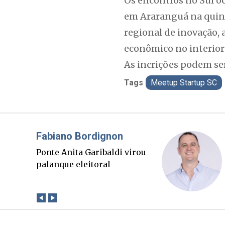
Os encontros no Sul o
em Araranguá na quinta
regional de inovação,
econômico no interior
As incrições podem se
Tags
Meetup Startup SC
Brimo
Um banqueiro, três
presidentes e o alvo da
imprensa