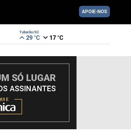
APOIE-NOS
Tubarão/SC
29 °C
17 °C