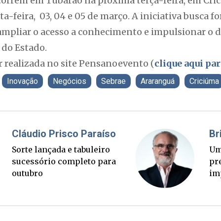
correm em Tubarão na próxima terça-feira, em Cric
-feira, 03, 04 e 05 de março. A iniciativa busca fo
 ampliar o acesso a conhecimento e impulsionar o
 do Estado.
r realizada no site Pensanoevento (
clique aqui pa
Inovação
Negócios
Sebrae
Araranguá
Criciúma
Misael Elias
O Boato corre mais rápido
que a verdade. Mas quem
paga a conta?