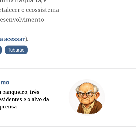
iúma na quarta, e
rtalecer o ecossistema
 desenvolvimento
ra acessar
).
Tubarão
Fabiano Bordignon
Ponte Anita Garibaldi virou
palanque eleitoral