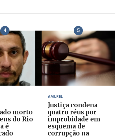
4
5
AMUREL
Justiça condena
ado morto
quatro réus por
ens do Rio
improbidade em
a é
esquema de
icado
corrupção na