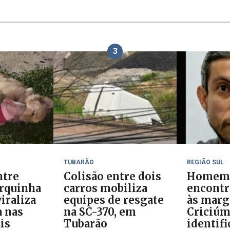
3
TUBARÃO
REGIÃO SUL
ntre
Colisão entre dois
Homem
orquinha
carros mobiliza
encontr
iraliza
equipes de resgate
às marg
 nas
na SC-370, em
Criciúm
is
Tubarão
identif