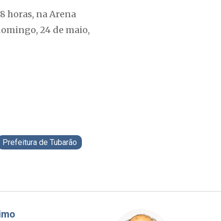
18 horas, na Arena
 domingo, 24 de maio,
Prefeitura de Tubarão
áudio Prisco Paraíso
Brimo