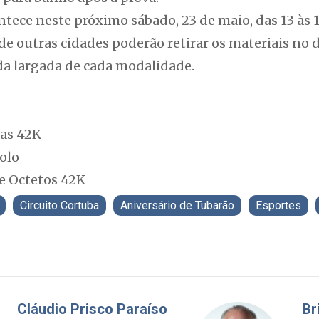
ntece neste próximo sábado, 23 de maio, das 13 às 
s de outras cidades poderão retirar os materiais no
da largada de cada modalidade.
las 42K
olo
e Octetos 42K
Circuito Cortuba
Aniversário de Tubarão
Esportes
Fabiano Bordignon
Cl