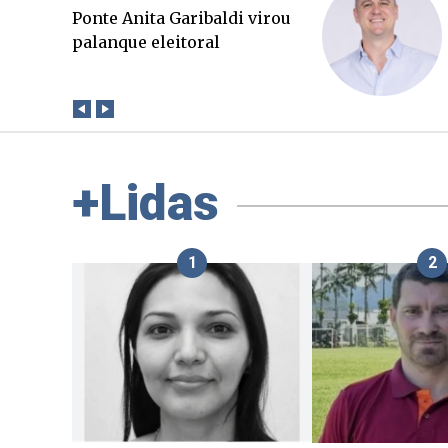
O Boato corre mais rápido
que a verdade. Mas quem
paga a conta?
+Lidas
1
2