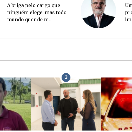
Ponte Anita Garibaldi virou
A 
palanque eleitoral
ni
mu
3