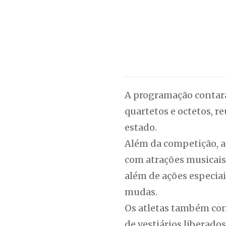
A programação contará
quartetos e octetos, r
estado.
Além da competição, a
com atrações musicais,
além de ações especia
mudas.
Os atletas também con
de vestiários liberado