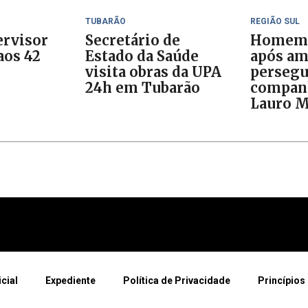
TUBARÃO
REGIÃO SUL
ervisor
Secretário de
Homem 
aos 42
Estado da Saúde
após am
visita obras da UPA
persegu
24h em Tubarão
compan
Lauro M
icial
Expediente
Política de Privacidade
Princípios 