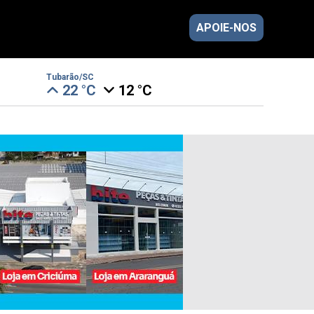
APOIE-NOS
Tubarão/SC
22 °C
12 °C