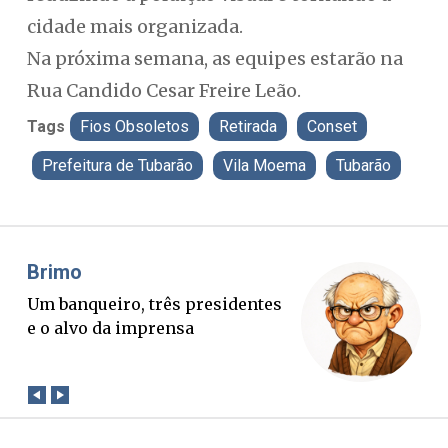
cidade mais organizada.
Na próxima semana, as equipes estarão na
Rua Candido Cesar Freire Leão.
Tags
Fios Obsoletos
Retirada
Conset
Prefeitura de Tubarão
Vila Moema
Tubarão
Misael Elias
O Boato corre mais rápido que a
verdade. Mas quem paga a
conta?