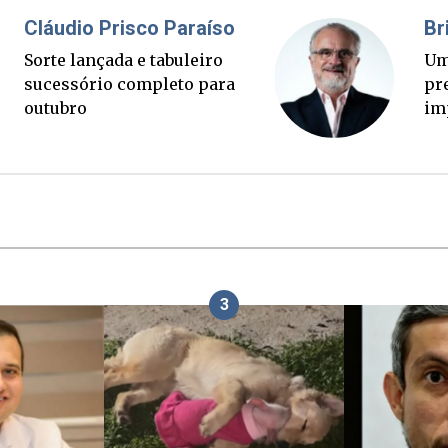
Fabiano Bordignon
Cl
Ponte Anita Garibaldi virou
Sor
palanque eleitoral
su
ou
3