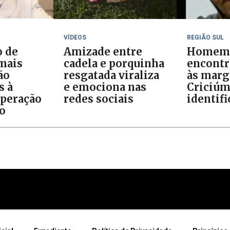
VÍDEOS
REGIÃO SUL
o de
Amizade entre
Homem
 mais
cadela e porquinha
encontr
ão
resgatada viraliza
às marg
s à
e emociona nas
Criciúm
Operação
redes sociais
identif
o