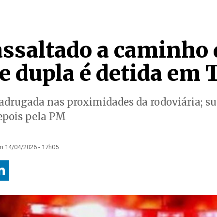
assaltado a caminho 
 e dupla é detida em
adrugada nas proximidades da rodoviária; s
epois pela PM
m 14/04/2026 - 17h05