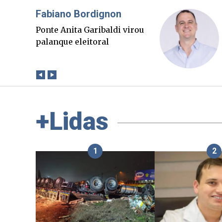
Misael Elias
O Boato corre mais rápido
que a verdade. Mas quem
paga a conta?
+Lidas
1
2