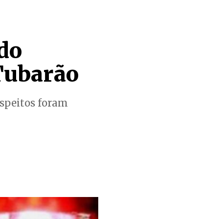
do
 Tubarão
uspeitos foram