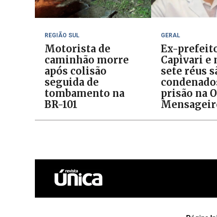
REGIÃO SUL
GERAL
Motorista de
Ex-prefeit
caminhão morre
Capivari e
após colisão
sete réus s
seguida de
condenado
tombamento na
prisão na 
BR-101
Mensageir