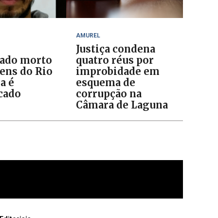
AMUREL
Justiça condena
ado morto
quatro réus por
ens do Rio
improbidade em
a é
esquema de
icado
corrupção na
Câmara de Laguna