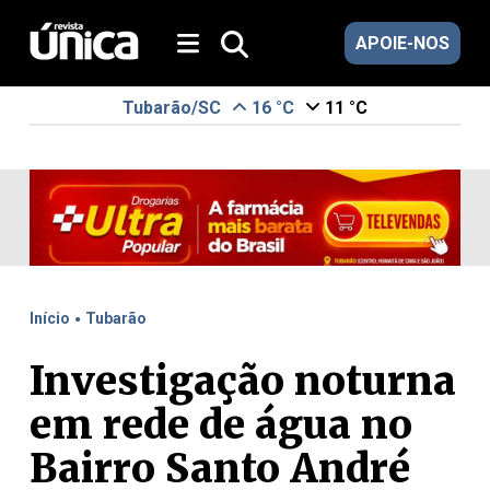
APOIE-NOS
Tubarão/SC
16 °C
11 °C
.
Início
Tubarão
Investigação noturna
em rede de água no
Bairro Santo André