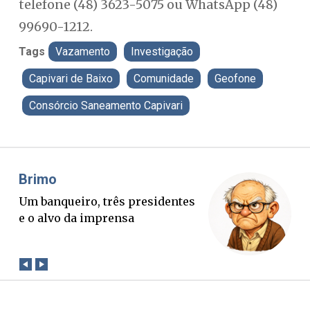
telefone (48) 3623-5075 ou WhatsApp (48)
99690-1212.
Tags
Vazamento
Investigação
Capivari de Baixo
Comunidade
Geofone
Consórcio Saneamento Capivari
Misael Elias
O Boato corre mais rápido que a
verdade. Mas quem paga a
conta?