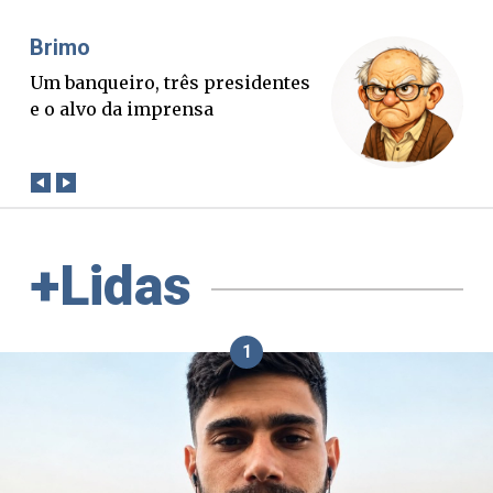
Misael Elias
O Boato corre mais rápido que a
verdade. Mas quem paga a
conta?
+Lidas
1