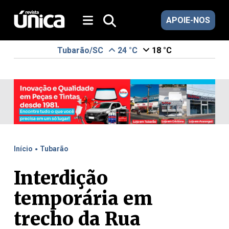
APOIE-NOS
Tubarão/SC
24 °C
18 °C
.
Início
Tubarão
Interdição
temporária em
trecho da Rua